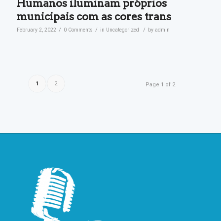
Humanos iluminam próprios
municipais com as cores trans
/
/
/
February 2, 2022
0 Comments
in
Uncategorized
by
admin
1
2
Page 1 of 2