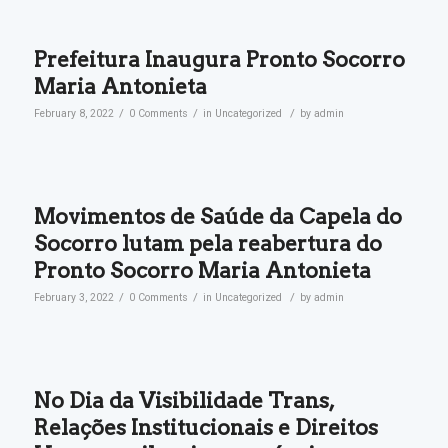
Prefeitura Inaugura Pronto Socorro
Maria Antonieta
/
/
/
February 8, 2022
0 Comments
in
Uncategorized
by
admin
Movimentos de Saúde da Capela do
Socorro lutam pela reabertura do
Pronto Socorro Maria Antonieta
/
/
/
February 3, 2022
0 Comments
in
Uncategorized
by
admin
No Dia da Visibilidade Trans,
Relações Institucionais e Direitos