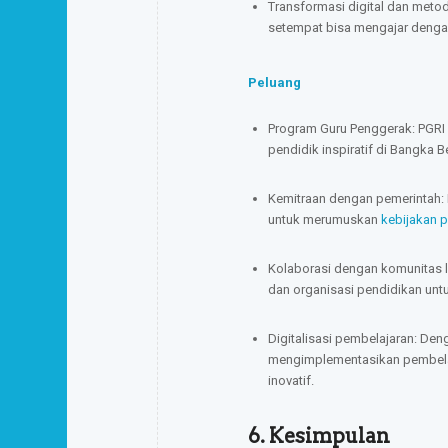
Transformasi digital dan metod
setempat bisa mengajar dengan 
Peluang
Program Guru Penggerak: PGRI
pendidik inspiratif di Bangka Be
Kemitraan dengan pemerintah:
untuk merumuskan
kebijakan 
Kolaborasi dengan komunitas l
dan organisasi pendidikan unt
Digitalisasi pembelajaran: De
mengimplementasikan pembelaja
inovatif.
6. Kesimpulan