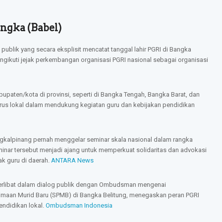
angka (Babel)
publik yang secara eksplisit mencatat tanggal lahir PGRI di Bangka
 mengikuti jejak perkembangan organisasi PGRI nasional sebagai organisasi
abupaten/kota di provinsi, seperti di Bangka Tengah, Bangka Barat, dan
rus lokal dalam mendukung kegiatan guru dan kebijakan pendidikan
gkalpinang pernah menggelar seminar skala nasional dalam rangka
minar tersebut menjadi ajang untuk memperkuat solidaritas dan advokasi
ak guru di daerah.
ANTARA News
a terlibat dalam dialog publik dengan Ombudsman mengenai
imaan Murid Baru (SPMB) di Bangka Belitung, menegaskan peran PGRI
ndidikan lokal.
Ombudsman Indonesia