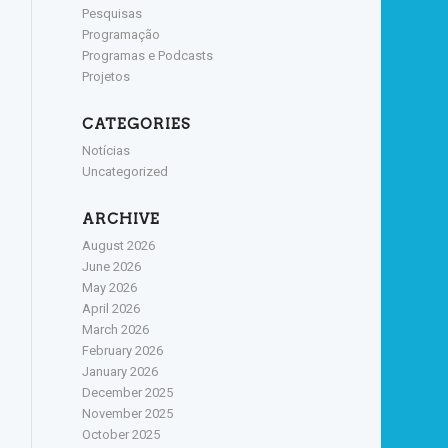
Pesquisas
Programação
Programas e Podcasts
Projetos
CATEGORIES
Notícias
Uncategorized
ARCHIVE
August 2026
June 2026
May 2026
April 2026
March 2026
February 2026
January 2026
December 2025
November 2025
October 2025