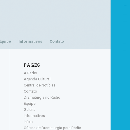
situs toto togel
situs toto togel
situs toto togel
situs toto togel
situs toto togel
situs toto togel
situs togel resmi
link slot online
link slot online
situs slot gacor
situs toto slot
situs toto slot
situs toto slot
situs slot gacor
situs slot gacor
situs hk pools
link slot gacor
link slot gacor
bandar togel
togel online
togel online
toto togel
situs togel
toto togel
situs togel
toto macau
situs togel
toto togel
situs togel
toto togel
toto togel
situs togel
situs togel
situs togel
situs togel
toto togel
situs togel
situs togel
toto togel
toto togel
situs togel
situs togel
toto togel
situs togel
slot online
toto togel
toto togel
situs togel
toto togel
toto togel
toto togel
toto togel
situs togel
toto togel
jacktoto
jacktoto
situs toto
jacktoto
situs toto
situs slot
jacktoto
jacktoto
situs toto
jacktoto
toto slot
togel resmi
jacktoto
jacktoto
toto slot
jacktoto
situs slot
situs slot
jacktoto
jacktoto
jacktoto
jacktoto
jacktoto
situs toto
link togel
situs toto
jacktoto
jacktoto
jacktoto
toto slot
slot gacor
jacktoto
situs toto
jacktoto
situs slot
situs toto
link togel
toto slot
jacktoto
jacktoto
toto slot
jacktoto
situs slot
jacktoto
link togel
situs toto
situs toto
toto slot
jacktoto
link togel
link togel
link togel
jacktoto
situs toto
jacktoto
jacktoto
jacktoto
situs slot
jacktoto
jacktoto
jacktoto
slot gacor
jacktoto
jacktoto
jacktoto
jacktoto
jacktoto
situs toto
jacktoto
jacktoto
jacktoto
situs toto
jacktoto
jacktoto
slot gacor
jacktoto
situs slot
jacktoto
jacktoto
jacktoto
jacktoto
jacktoto
jacktoto
situs toto
jacktoto
jacktoto
situs toto
jacktoto
jacktoto
jacktoto
jacktoto
situs gacor
jacktoto
jacktoto
slot gacor
jacktoto
jacktoto
jacktoto
jacktoto
situs slot
jacktoto
jacktoto
jacktoto
situs toto
jacktoto
jacktoto
jacktoto
link toto
link slot
slot resmi
link slot
slot resmi
link slot
slot resmi
link slot
link slot
link slot
link slot
link slot
link gacor
link slot
kawijitu
toto 4d
kawijitu
toto
toto
toto
99
situs toto
slot gacor maxwin
situs toto togel
situs toto
toto togel
Equipe
Informativos
Contato
toto togel
situs toto
PAGES
A Rádio
Agenda Cultural
Central de Notícias
Contato
Dramaturgia no Rádio
Equipe
Galeria
Informativos
Início
Oficina de Dramaturgia para Rádio