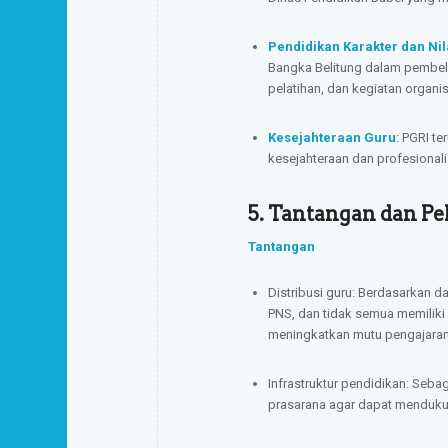
Pendidikan Karakter dan Nil
Bangka Belitung dalam pembela
pelatihan, dan kegiatan organis
Kesejahteraan Guru
: PGRI t
kesejahteraan dan profesionali
5. Tantangan dan P
Tantangan
Distribusi guru: Berdasarkan d
PNS, dan tidak semua memiliki 
meningkatkan mutu pengajara
Infrastruktur pendidikan: Seb
prasarana agar dapat menduk