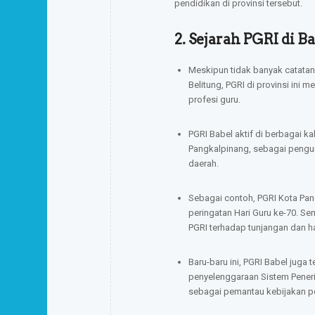
pendidikan di provinsi tersebut.
2. Sejarah PGRI di B
Meskipun tidak banyak catatan 
Belitung, PGRI di provinsi ini
profesi guru.
PGRI Babel aktif di berbagai k
Pangkalpinang, sebagai pengu
daerah.
Sebagai contoh, PGRI Kota Pan
peringatan Hari Guru ke-70. Se
PGRI terhadap tunjangan dan h
Baru-baru ini, PGRI Babel jug
penyelenggaraan Sistem Pener
sebagai pemantau kebijakan pe