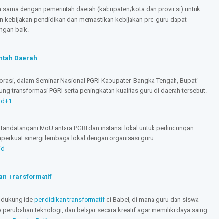
ja sama dengan pemerintah daerah (kabupaten/kota dan provinsi) untuk
 kebijakan pendidikan dan memastikan kebijakan pro-guru dapat
ngan baik.
ntah Daerah
orasi, dalam Seminar Nasional PGRI Kabupaten Bangka Tengah, Bupati
g transformasi PGRI serta peningkatan kualitas guru di daerah tersebut.
id
+1
ditandatangani MoU antara PGRI dan instansi lokal untuk perlindungan
erkuat sinergi lembaga lokal dengan organisasi guru.
id
an Transformatif
ndukung ide
pendidikan transformatif
di Babel, di mana guru dan siswa
 perubahan teknologi, dan belajar secara kreatif agar memiliki daya saing