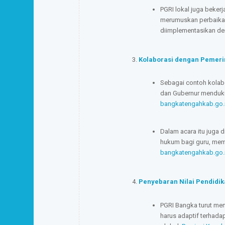
PGRI lokal juga beker
merumuskan perbaikan
diimplementasikan de
Kolaborasi dengan Pemeri
Sebagai contoh kolab
dan Gubernur mendukun
bangkatengahkab.go.
Dalam acara itu juga 
hukum bagi guru, memp
bangkatengahkab.go.
Penyebaran Nilai Pendidik
PGRI Bangka turut me
harus adaptif terhadap