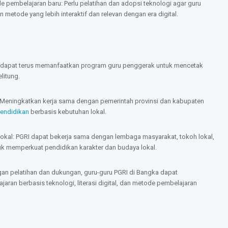
e pembelajaran baru: Perlu pelatihan dan adopsi teknologi agar guru
metode yang lebih interaktif dan relevan dengan era digital.
 dapat terus memanfaatkan program guru penggerak untuk mencetak
litung.
 Meningkatkan kerja sama dengan pemerintah provinsi dan kabupaten
pendidikan
berbasis kebutuhan lokal.
okal: PGRI dapat bekerja sama dengan lembaga masyarakat, tokoh lokal,
uk memperkuat pendidikan karakter dan budaya lokal.
ngan pelatihan dan dukungan, guru-guru PGRI di Bangka dapat
ran berbasis teknologi, literasi digital, dan metode pembelajaran