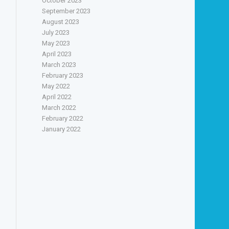
October 2023
September 2023
August 2023
July 2023
May 2023
April 2023
March 2023
February 2023
May 2022
April 2022
March 2022
February 2022
January 2022