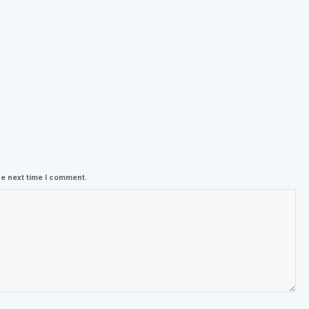
he next time I comment.