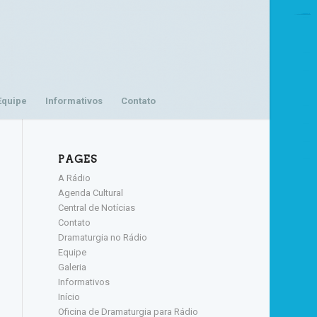
pafikabupatenbuleleng.org
pafikabupatenbangli.org
pafikabupatenkayong.org
idihulusungaitengah.org
idikepulauanselayar.org
pafikabupatensigi.org
situs toto togel
situs toto togel
situs toto togel
situs toto togel
situs toto togel
situs toto togel
situs toto togel
situs toto togel
situs toto togel
situs slot gacor
iditanatoraja.org
iditorajautara.org
idibulukumba.org
situs togel resmi
link slot online
situs toto slot
situs toto slot
situs togel resmi
situs slot gacor
situs slot gacor
situs judi bola
link slot gacor
slot gacor hari ini
idibulungan.org
slot mahjong
slot gacor hari ini
slot gacor hari ini
slot thailand
idiluwuutara.org
link slot gacor
slot thailand
link slot gacor
situs hk pools
bandar togel
SITUS TOGEL
monperatoto
togel online
monperatoto
monperatoto
monperatoto
monperatoto
monperatoto
monperatoto
monperatoto
monperatoto
monperatoto
monperatoto
monperatoto
monperatoto
monperatoto
monperatoto
monperatoto
togel online
togel online
togel online
cabe4d toto
bandar togel
togel online
bandar togel
bandar togel
togel online
togel online
togel online
idisoppeng.org
idiluwutimur.org
togel online
togel online
link slot resmi
togel online
link slot resmi
togel online
link slot resmi
togel online
toto togel
toto togel
situs togel
toto togel
situs togel
slot online
situs togel
toto togel
situs togel
toto togel
slot online
slot online
toto togel
situs togel
situs togel
situs togel
slot online
situs togel
toto togel
situs togel
situs togel
toto togel
slot online
situs togel
situs togel
situs togel
situs togel
situs togel
situs togel
toto togel
slot maxwin
situs togel
toto togel
toto togel
toto togel
toto togel
toto togel
toto togel
situs togel
situs togel
toto togel
toto togel
toto togel
toto togel
toto togel
situs togel
situs togel
situs togel
toto togel
toto togel
situs togel
toto togel
toto togel
toto togel
slot gacor
toto slot
situs slot
situs gacor
toto slot
situs slot
situs slot
situs slot
situs slot
situs slot
situs toto
link togel
situs toto
situs slot
link togel
toto slot
situs slot
slot gacor
situs toto
togel resmi
idipinrang.org
link togel
situs toto
situs toto
slot gacor
situs toto
situs slot
slot gacor
situs gacor
situs slot
slot gacor
situs gacor
slot gacor
situs toto
link togel
toto slot
situs slot
slot gacor
situs gacor
slot gacor
jacktoto
jacktoto
situs toto
jacktoto
jacktoto
situs toto
jacktoto
situs toto
toto slot
jacktoto
toto slot
jacktoto
link togel
jacktoto
situs slot
situs slot
jacktoto
situs toto
situs gacor
jacktoto
jacktoto
situs toto
jacktoto
situs toto
jacktoto
jacktoto
jacktoto
situs toto
slot gacor
jacktoto
jacktoto
situs slot
jacktoto
situs toto
toto slot
jacktoto
togel resmi
jacktoto
jacktoto
situs slot
jacktoto
jacktoto
jacktoto
jacktoto
jacktoto
togel resmi
situs toto
jacktoto
situs slot
jacktoto
situs slot
jacktoto
situs toto
toto slot
situs toto
situs toto
togel resmi
link togel
situs slot
link togel
link togel
link togel
slot gacor
link togel
situs toto
jacktoto
jacktoto
situs toto
toto slot
situs slot
jacktoto
jacktoto
toto slot
jacktoto
jacktoto
jacktoto
jacktoto
jacktoto
toto slot
situs toto
jacktoto
situs toto
jacktoto
situs toto
jacktoto
jacktoto
jacktoto
jacktoto
slot gacor
jacktoto
jacktoto
situs toto
situs toto
jacktoto
situs toto
jacktoto
jacktoto
jacktoto
jacktoto
jacktoto
situs toto
toto slot
jacktoto
jacktoto
situs toto
jacktoto
situs toto
jacktoto
jacktoto
jacktoto
jacktoto
situs slot
jacktoto
jacktoto
jacktoto
situs slot
jacktoto
slot gacor
slot gacor
jacktoto
jacktoto
jacktoto
situs toto
slot gacor
jacktoto
link togel
situs gacor
jacktoto
jacktoto
link slot
link slot
slot resmi
slot resmi
rimbatoto
rimbatoto
rimbatoto
rimbatoto
rimbatoto
rimbatoto
rimbatoto
rimbatoto
rimbatoto
rimbatoto
rimbatoto
rimbatoto
slot resmi
link slot
slot resmi
link slot
togel 4d
link slot
link slot
link gacor
link slot
slot resmi
togel 4d
link slot
slot resmi
link slot
slot resmi
slot resmi
link toto
link slot
link toto
link slot
slot resmi
link slot
link toto
slot resmi
link slot
slot resmi
link slot
link slot
link slot
link gacor
link slot
cabe4d
cabe4d
cabe4d
cabe4d
cabe4d
cabe4d
cabe4d
cabe4d
cabe4d
cabe4d
cabe4d
rtp slot
rtp slot
toto 4d
situs hk
rtp gacor
kawijitu
toto 4d
toto
toto
100
situs togel
slot resmi
monperatoto
toto togel
situs slot
Equipe
Informativos
Contato
toto togel
toto togel
monperatoto
PAGES
monperatoto
A Rádio
Agenda Cultural
Central de Notícias
Contato
Dramaturgia no Rádio
Equipe
Galeria
Informativos
Início
Oficina de Dramaturgia para Rádio