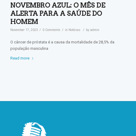
NOVEMBRO AZUL: O MÊS DE
ALERTA PARA A SAÚDE DO
HOMEM
/
/
/
November 17, 2023
0 Comments
in
Notícias
by
admin
O câncer de próstata é a causa da mortalidade de 28,5% da
população masculina
Read more