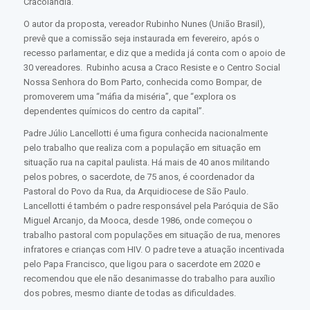
Cracolândia.
O autor da proposta, vereador Rubinho Nunes (União Brasil),
prevê que a comissão seja instaurada em fevereiro, após o
recesso parlamentar, e diz que a medida já conta com o apoio de
30 vereadores. Rubinho acusa a Craco Resiste e o Centro Social
Nossa Senhora do Bom Parto, conhecida como Bompar, de
promoverem uma “máfia da miséria”, que “explora os
dependentes químicos do centro da capital”.
Padre Júlio Lancellotti é uma figura conhecida nacionalmente
pelo trabalho que realiza com a população em situação em
situação rua na capital paulista. Há mais de 40 anos militando
pelos pobres, o sacerdote, de 75 anos, é coordenador da
Pastoral do Povo da Rua, da Arquidiocese de São Paulo.
Lancellotti é também o padre responsável pela Paróquia de São
Miguel Arcanjo, da Mooca, desde 1986, onde começou o
trabalho pastoral com populações em situação de rua, menores
infratores e crianças com HIV. O padre teve a atuação incentivada
pelo Papa Francisco, que ligou para o sacerdote em 2020 e
recomendou que ele não desanimasse do trabalho para auxílio
dos pobres, mesmo diante de todas as dificuldades.