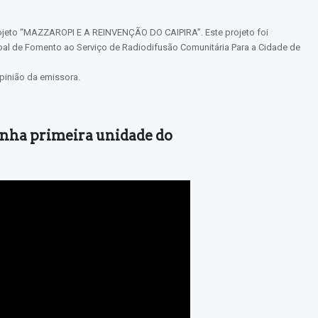
Projeto “MAZZAROPI E A REINVENÇÃO DO CAIPIRA”. Este projeto foi
pal de Fomento ao Serviço de Radiodifusão Comunitária Para a Cidade de
pinião da emissora.
nha primeira unidade do