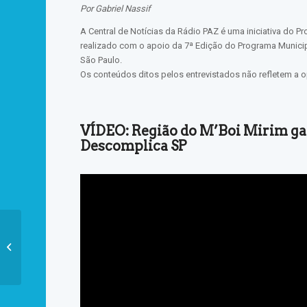
Por Gabriel Nassif
A Central de Notícias da Rádio PAZ é uma iniciativa do 
realizado com o apoio da 7ª Edição do Programa Munici
São Paulo.
Os conteúdos ditos pelos entrevistados não refletem a o
VÍDEO: Região do M’Boi Mirim ga
Descomplica SP
Em clima tenso, a
privatização da Sabesp
é aprovada em primeiro
turno