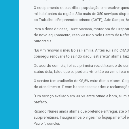
O equipamento que auxilia a população em resolver quest
mil habitantes da região. São mais de 350 serviços disp
ao Trabalho e Empreendedorismo (CATE), Ade Sampa, Assis
Para a dona de casa, Taize Mariana, moradora do Piraporin
do novo equipamento, resolvia tudo pelo Centro de Refere
burocracia.
“Eu vim renovar o meu Bolsa Família. Antes eu ia no CRA
consegui renovar e tô saindo daqui satisfeita” afirma Taiz
De acordo com ela, foi sua primeira vez utilizando do se
status dela, falou que eu poderia vir, então eu vim direto
O serviço tem avaliação de 98,5% entre ótimo e bom. Se
do atendimento. É com base nesses dados e reclamações
“Um serviço avaliado em 98,5% entre ótimo e bom, é um
prefeito.
Ricardo Nunes ainda afirma que pretende entregar, até o
subprefeituras. Inauguramos o vigésimo [equipamento] 
Paulo “, conclui.