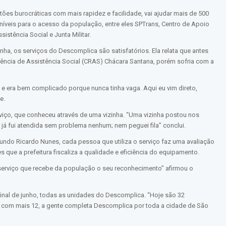
ões burocráticas com mais rapidez e facilidade, vai ajudar mais de 500
oníveis para o acesso da população, entre eles SPTrans, Centro de Apoio
tência Social e Junta Militar.
ha, os serviços do Descomplica são satisfatórios. Ela relata que antes
̂ncia de Assistência Social (CRAS) Chácara Santana, porém sofria com a
S e era bem complicado porque nunca tinha vaga. Aqui eu vim direto,
e.
rviço, que conheceu através de uma vizinha. “Uma vizinha postou nos
 e já fui atendida sem problema nenhum; nem peguei fila” conclui.
gundo Ricardo Nunes, cada pessoa que utiliza o serviço faz uma avaliação
 que a prefeitura fiscaliza a qualidade e eficiência do equipamento.
 serviço que recebe da população o seu reconhecimento” afirmou o
 final de junho, todas as unidades do Descomplica. “Hoje são 32
e com mais 12, a gente completa Descomplica por toda a cidade de São