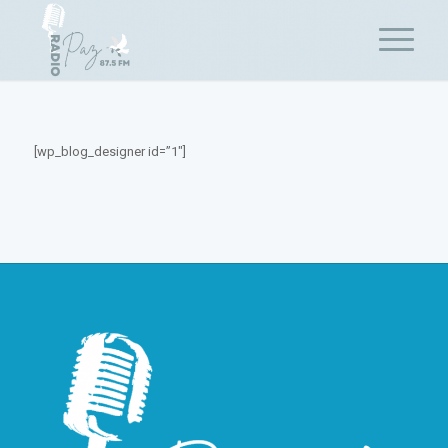
[wp_blog_designer id=”1″]