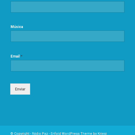
Música
*
Email
Enviar
© Copyright -
Rádio Paz
-
Enfold WordPress Theme by Kriesi