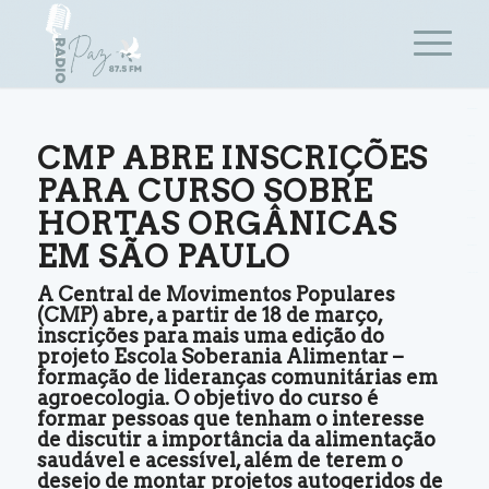
togel
link slot
toto slot
bandar togel
togel 4d
CMP ABRE INSCRIÇÕES
toto slot
PARA CURSO SOBRE
toto slot
HORTAS ORGÂNICAS
slot resmi
EM SÃO PAULO
situs gacor
togel online
A Central de Movimentos Populares
(CMP) abre, a partir de 18 de março,
inscrições para mais uma edição do
projeto Escola Soberania Alimentar –
formação de lideranças comunitárias em
agroecologia. O objetivo do curso é
formar pessoas que tenham o interesse
de discutir a importância da alimentação
saudável e acessível, além de terem o
desejo de montar projetos autogeridos de