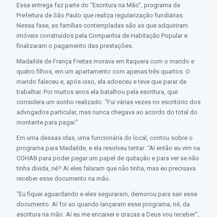
Essa entrega faz parte do “Escritura na Mão”, programa da
Prefeitura de São Paulo que realiza regularização fundiárias.
Nessa fase, as famílias contempladas são as que adquiriram
imóveis construídos pela Companhia de Habitação Popular e
finalizaram o pagamento das prestações.
Madailde de França Freitas morava em Itaquera com o marido e
quatro filhos, em um apartamento com apenas três quartos. O
marido faleceu e, após isso, ela adoeceu e teve que parar de
trabalhar. Por muitos anos ela batalhou pela escritura, que
considera um sonho realizado: “Fui várias vezes no escritório dos
advogados particular, mas nunca chegava ao acordo do total do
montante para pagar.”
Em uma dessas idas, uma funcionária do local, contou sobre o
programa para Madailde, e ela resolveu tentar: “Aí então eu vim na
COHAB para poder pegar um papel de quitação e para ver se não
tinha dívida, né? Aí eles falaram que não tinha, mas eu precisava
receber esse documento na mão.
“Eu fiquei aguardando e eles seguraram, demorou para sair esse
documento. Aí foi ao quando lançaram esse programa, né, da
escritura na mão. Aí eu me encaixei e graças a Deus vou receber”,