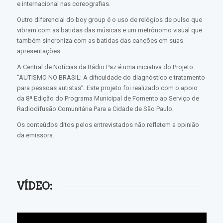
e internacional nas coreografias.
Outro diferencial do boy group é o uso de relógios de pulso que
vibram com as batidas das músicas e um metrônomo visual que
também sincroniza com as batidas das canções em suas
apresentações.
A Central de Notícias da Rádio Paz é uma iniciativa do Projeto
“AUTISMO NO BRASIL: A dificuldade do diagnóstico e tratamento
para pessoas autistas”. Este projeto foi realizado com o apoio
da 8ª Edição do Programa Municipal de Fomento ao Serviço de
Radiodifusão Comunitária Para a Cidade de São Paulo.
Os conteúdos ditos pelos entrevistados não refletem a opinião
da emissora.
VÍDEO: