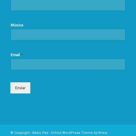
Música
*
Email
Enviar
© Copyright -
Rádio Paz
-
Enfold WordPress Theme by Kriesi