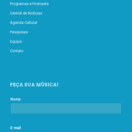
Programas e Podcasts
Central de Notícias
Agenda Cultural
Pesquisas
Equipe
Contato
PEÇA SUA MÚSICA!
Nome
E-mail