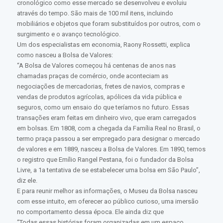
cronológico como esse mercado se desenvolveu e evoluiu
através do tempo. São mais de 100 mil itens, incluindo
mobiliários e objetos que foram substituídos por outros, com o
surgimento e o avanço tecnológico.
Um dos especialistas em economia, Raony Rossetti, explica
como nasceu a Bolsa de Valores:
“A Bolsa de Valores começou há centenas de anos nas
chamadas praças de comércio, onde aconteciam as
negociações de mercadorias, fretes de navios, compras e
vendas de produtos agrícolas, apólices da vida pública e
seguros, como um ensaio do que teríamos no futuro. Essas
transações eram feitas em dinheiro vivo, que eram carregados
em bolsas. Em 1808, com a chegada da Família Real no Brasil, o
termo praça passou a ser empregado para designar o mercado
de valores e em 1889, nasceu a Bolsa de Valores. Em 1890, temos
o registro que Emílio Rangel Pestana, foi o fundador da Bolsa
Livre, a 1a tentativa de se estabelecer uma bolsa em São Paulo”,
diz ele.
E para reunir melhor as informações, o Museu da Bolsa nasceu
com esse intuito, em oferecer ao público curioso, uma imersão
no comportamento dessa época. Ele ainda diz que
“Todas essas histórias foram organizadas em um espaço