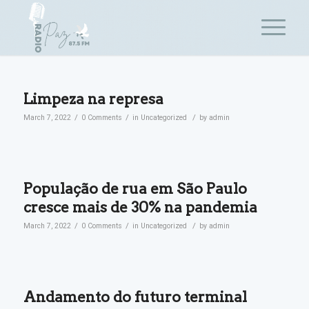
jacktoto
jacktoto
Limpeza na represa
/
/
/
March 7, 2022
0 Comments
in
Uncategorized
by
admin
População de rua em São Paulo
cresce mais de 30% na pandemia
/
/
/
March 7, 2022
0 Comments
in
Uncategorized
by
admin
Andamento do futuro terminal