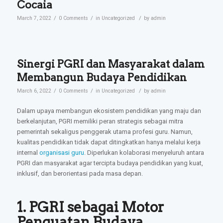
Cocaia
/
/
/
March 7, 2022
0 Comments
in
Uncategorized
by
admin
Sinergi PGRI dan Masyarakat dalam
Membangun Budaya Pendidikan
/
/
/
March 6, 2022
0 Comments
in
Uncategorized
by
admin
Dalam upaya membangun ekosistem pendidikan yang maju dan
berkelanjutan, PGRI memiliki peran strategis sebagai mitra
pemerintah sekaligus penggerak utama profesi guru. Namun,
kualitas pendidikan tidak dapat ditingkatkan hanya melalui kerja
internal
organisasi guru
. Diperlukan kolaborasi menyeluruh antara
PGRI dan masyarakat agar tercipta budaya pendidikan yang kuat,
inklusif, dan berorientasi pada masa depan.
1. PGRI sebagai Motor
Penguatan Budaya