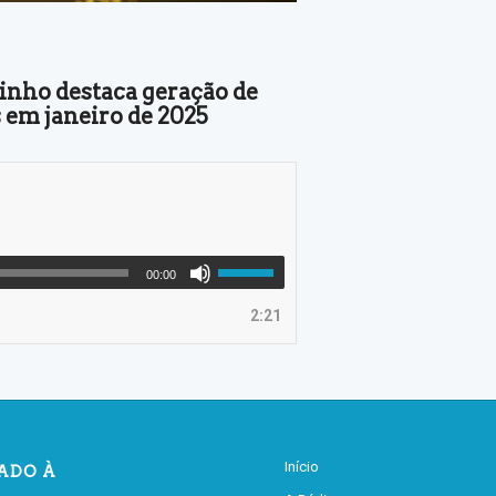
rinho destaca geração de
 em janeiro de 2025
00:00
2:21
Início
IADO À