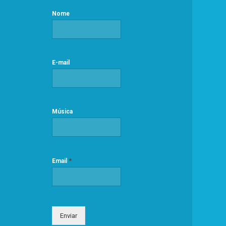
Nome
E-mail
Música
*
Email
Enviar