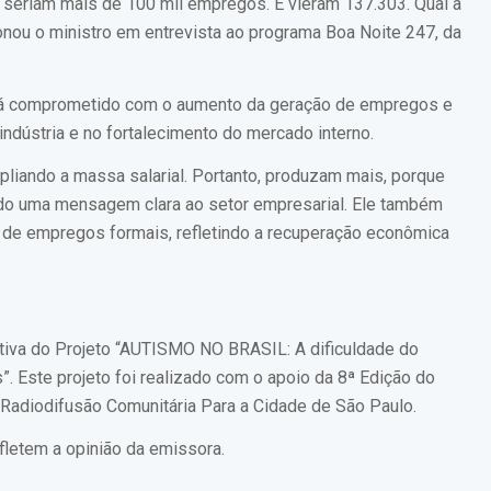
 seriam mais de 100 mil empregos. E vieram 137.303. Qual a
onou o ministro em entrevista ao programa
Boa Noite 247
, da
stá comprometido com o aumento da geração de empregos e
indústria e no fortalecimento do mercado interno.
iando a massa salarial. Portanto, produzam mais, porque
ndo uma mensagem clara ao setor empresarial. Ele também
ão de empregos formais, refletindo a recuperação econômica
iativa do Projeto “AUTISMO NO BRASIL: A dificuldade do
”. Este projeto foi realizado com o apoio da 8ª Edição do
Radiodifusão Comunitária Para a Cidade de São Paulo.
fletem a opinião da emissora.